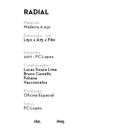
RADIAL
Material
Madeira e aço
Dimensão - cm
L150 x A75 x P80
Desenho
2017 - PC Lopes
Colaboração
Lucas Souza Lima
Bruno Caniello
Poliana
Vasconcelos
Produção
Oficina Espacial
Fotos
PC Lopes
skp.
dwg.