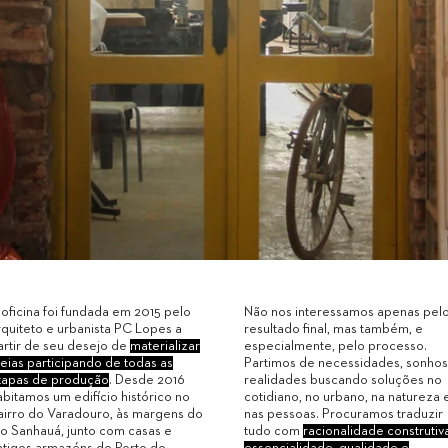
 oficina foi fundada em 2015 pelo
Não nos interessamos apenas pel
rquiteto e urbanista PC Lopes a
resultado final, mas também, e
artir de seu desejo de
materializar
especialmente, pelo processo.
deias participando de todas as
Partimos de necessidades, sonhos
tapas de produção
. Desde 2016
realidades buscando soluções no
abitamos um edifício histórico no
cotidiano, no urbano, na natureza 
airro do Varadouro, às margens do
nas pessoas. Procuramos traduzir
io Sanhauá, junto com casas e
tudo com
racionalidade construtiv
ntigos armazéns do Porto do
essencialidade, qualidade e