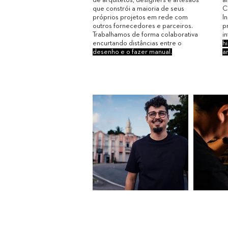
que constrói a maioria de seus
C
próprios projetos em rede com
I
outros fornecedores e parceiros.
p
Trabalhamos de forma colaborativa
i
encurtando distâncias entre o
hi
desenho e o fazer manual.
a