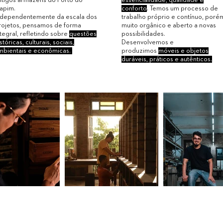
apim.
conforto
. Temos um processo de
ndependentemente da escala dos
trabalho próprio e contínuo, poré
rojetos, pensamos de forma
muito orgânico e aberto a novas
ntegral, refletindo sobre
questões
possibilidades.
stóricas, culturais, sociais,
Desenvolvemos e
mbientais e econômicas.
produzimos
móveis e objetos
duráveis, práticos e autênticos.