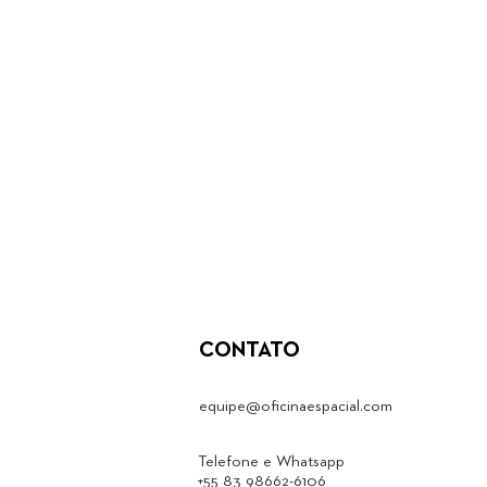
CONTATO
equipe@oficinaespacial.com
Telefone e Whatsapp
+55 83 98662-6106