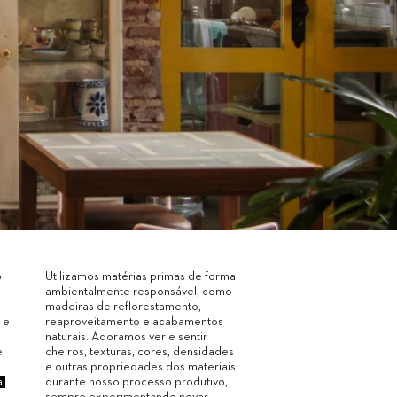
o
Utilizamos matérias primas de forma
ambientalmente responsável, como
madeiras de reflorestamento,
 e
reaproveitamento e acabamentos
naturais. Adoramos ver e sentir
e
cheiros, texturas, cores, densidades
e outras propriedades dos materiais
a,
durante nosso processo produtivo,
sempre experimentando novas