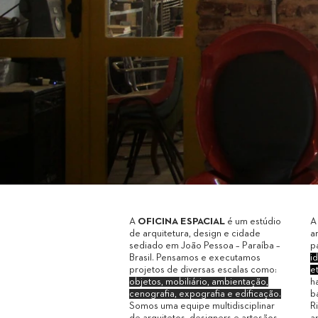
A
OFICINA ESPACIAL
é um estúdio
A
de arquitetura, design e cidade
a
sediado em João Pessoa – Paraíba –
p
Brasil. Pensamos e executamos
i
projetos de diversas escalas como:
e
objetos, mobiliário, ambientação,
h
cenografia, expografia e edificação.
b
Somos uma equipe multidisciplinar
R
de arquitetos, designers e artesãos
a